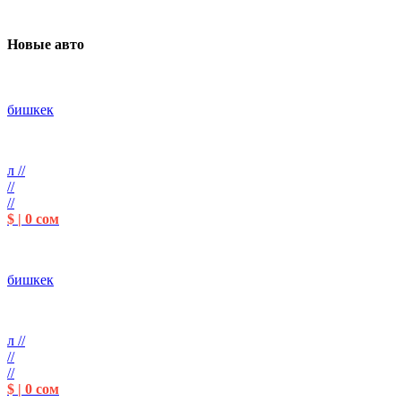
Новые авто
бишкек
л //
//
//
$ | 0 сом
бишкек
л //
//
//
$ | 0 сом