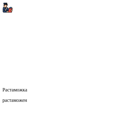
Растаможка
растаможен