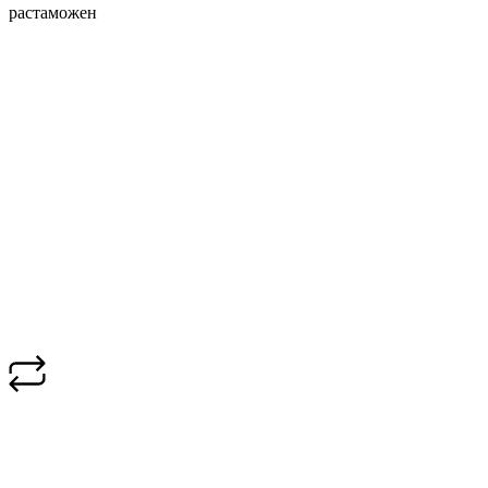
растаможен