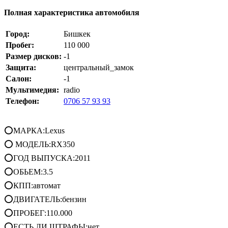
Полная характеристика автомобиля
Город:
Бишкек
Пробег:
110 000
Размер дисков:
-1
Защита:
центральный_замок
Салон:
-1
Мультимедия:
radio
Телефон:
0706 57 93 93
⭕МАРКА:Lexus
⭕ МОДЕЛЬ:RX350
⭕ГОД ВЫПУСКА:2011
⭕ОБЬЕМ:3.5
⭕КПП:автомат
⭕ДВИГАТЕЛЬ:бензин
⭕ПРОБЕГ:110.000
⭕ЕСТЬ ЛИ ШТРАФЫ:нет