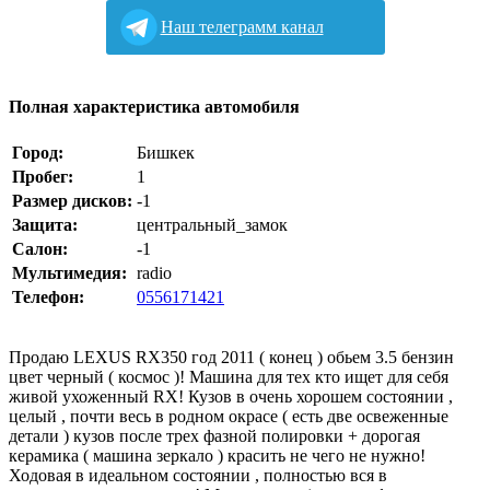
Наш телеграмм канал
Полная характеристика автомобиля
Город:
Бишкек
Пробег:
1
Размер дисков:
-1
Защита:
центральный_замок
Салон:
-1
Мультимедия:
radio
Телефон:
0556171421
Продаю LEXUS RX350 год 2011 ( конец ) обьем 3.5 бензин
цвет черный ( космос )! Машина для тех кто ищет для себя
живой ухоженный RX! Кузов в очень хорошем состоянии ,
целый , почти весь в родном окрасе ( есть две освеженные
детали ) кузов после трех фазной полировки + дорогая
керамика ( машина зеркало ) красить не чего не нужно!
Ходовая в идеальном состоянии , полностью вся в