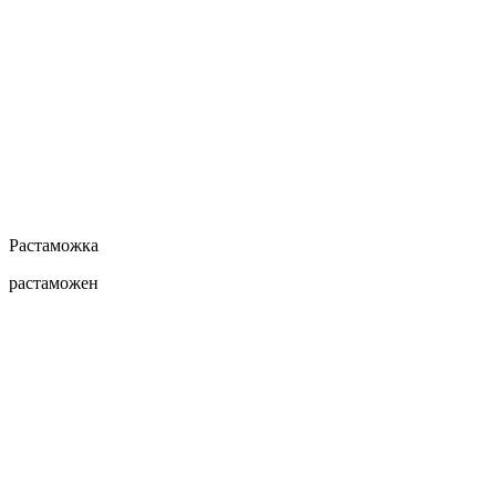
Растаможка
растаможен