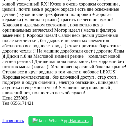
живой ухоженный RX! Кузов в очень хорошем состоянии ,
целый , почти весь в родном окрасе ( есть две освеженные
детали ) кузов после трех фазной полировки + дорогая
керамика ( машина зеркало ) красить не чего не нужно!
Ходовая в идеальном состоянии , полностью вся в
оригинальных запчастях! Мотор идеал ( масла и фильтра
заменены )! Коробка идеал! Салон весь целый ухоженный
после химчистки , без дырок и перешитых элементов
абсолютно все родное с завода ( стоят приятные бархатные
дорогие чехлы )! На машине доработали свет ( дорогие Леды
)! Диски r18 на Масловой зимней резине + комплект новой
летней резины! Днище машины идеальное , без коррозий без
потеков масла ( идеал )! Установлен красивый бокс на крыше!
Стекла все в круг родные в том числе и лобовое LEXUS!
Хорошая комплектация , без ключевой доступ , стар стоп ,
подогрев и обдув сидений , электро-багажник , шикарная
акустика и еще много чего! У машины вид шикарный ,
вложений нет, полностью весь обслужен!
Цена 23500$
Тел 0556171421
Позвонить
Написать