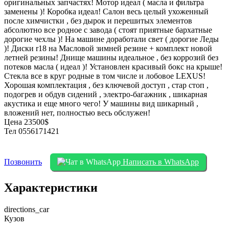
оригинальных запчастях! Мотор идеал ( масла и фильтра
заменены )! Коробка идеал! Салон весь целый ухоженный
после химчистки , без дырок и перешитых элементов
абсолютно все родное с завода ( стоят приятные бархатные
дорогие чехлы )! На машине доработали свет ( дорогие Леды
)! Диски r18 на Масловой зимней резине + комплект новой
летней резины! Днище машины идеальное , без коррозий без
потеков масла ( идеал )! Установлен красивый бокс на крыше!
Стекла все в круг родные в том числе и лобовое LEXUS!
Хорошая комплектация , без ключевой доступ , стар стоп ,
подогрев и обдув сидений , электро-багажник , шикарная
акустика и еще много чего! У машины вид шикарный ,
вложений нет, полностью весь обслужен!
Цена 23500$
Тел 0556171421
Позвонить
Написать в WhatsApp
Характеристики
directions_car
Кузов