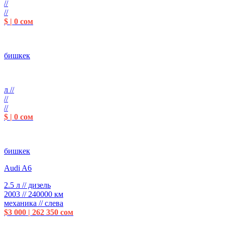
//
//
$ | 0 сом
бишкек
л //
//
//
$ | 0 сом
бишкек
Audi A6
2.5 л // дизель
2003 // 240000 км
механика // слева
$3 000 | 262 350 сом