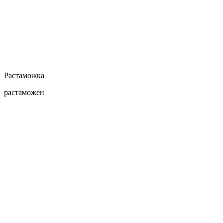
Растаможка
растаможен