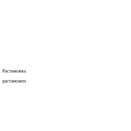
Растаможка
растаможен