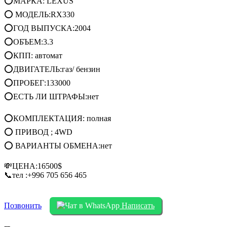
⭕МАРКА: LEXUS
⭕ МОДЕЛЬ:RX330
⭕ГОД ВЫПУСКА:2004
⭕ОБЪЕМ:3.3
⭕КПП: автомат
⭕ДВИГАТЕЛЬ:газ/ бензин
⭕ПРОБЕГ:133000
⭕ЕСТЬ ЛИ ШТРАФЫ:нет
⭕КОМПЛЕКТАЦИЯ: полная
⭕ ПРИВОД ; 4WD
⭕ ВАРИАНТЫ ОБМЕНА:нет
💸ЦЕНА:16500$
📞тел :+996 705 656 465
Позвонить
Написать