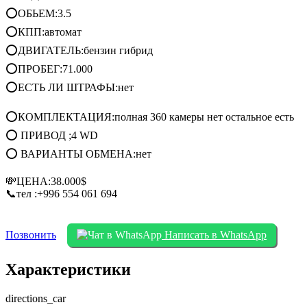
⭕ОБЬЕМ:3.5
⭕КПП:автомат
⭕ДВИГАТЕЛЬ:бензин гибрид
⭕ПРОБЕГ:71.000
⭕ЕСТЬ ЛИ ШТРАФЫ:нет
⭕КОМПЛЕКТАЦИЯ:полная 360 камеры нет остальное есть
⭕ ПРИВОД ;4 WD
⭕ ВАРИАНТЫ ОБМЕНА:нет
💸ЦЕНА:38.000$
📞тел :‪+996 554 061 694
Позвонить
Написать в WhatsApp
Характеристики
directions_car