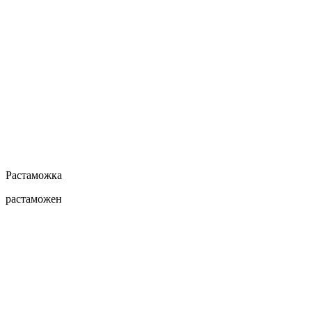
Растаможка
растаможен