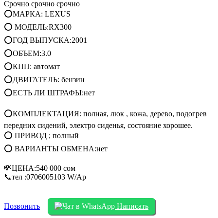
Срочно срочно срочно
⭕МАРКА: LEXUS
⭕ МОДЕЛЬ:RX300
⭕ГОД ВЫПУСКА:2001
⭕ОБЪЕМ:3.0
⭕КПП: автомат
⭕ДВИГАТЕЛЬ: бензин
⭕ЕСТЬ ЛИ ШТРАФЫ:нет
⭕КОМПЛЕКТАЦИЯ: полная, люк , кожа, дерево, подогрев
передних сидений, электро сиденья, состояние хорошее.
⭕ ПРИВОД ; полный
⭕ ВАРИАНТЫ ОБМЕНА:нет
💸ЦЕНА:540 000 сом
📞тел :0706005103 W/Ap
Позвонить
Написать