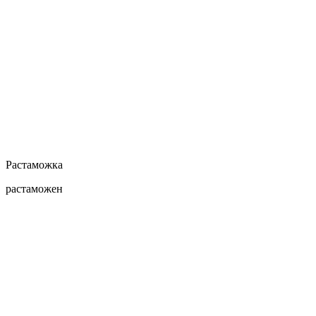
Растаможка
растаможен