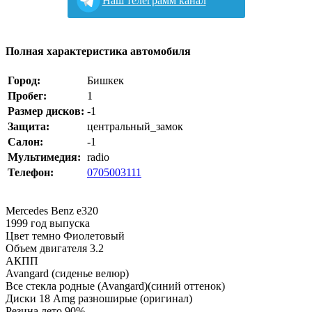
Наш телеграмм канал
Полная характеристика автомобиля
Город:
Бишкек
Пробег:
1
Размер дисков:
-1
Защита:
центральный_замок
Салон:
-1
Мультимедия:
radio
Телефон:
0705003111
Mercedes Benz e320
1999 год выпуска
Цвет темно Фиолетовый
Объем двигателя 3.2
АКПП
Avangard (сиденье велюр)
Все стекла родные (Avangard)(синий оттенок)
Диски 18 Amg разноширые (оригинал)
Резина лето 90%