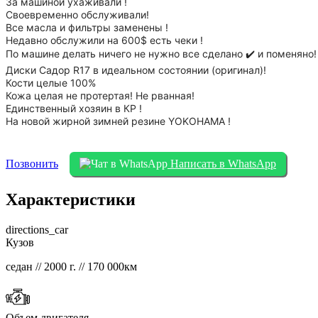
За машиной ухаживали !
Своевременно обслуживали!
Все масла и фильтры заменены !
Недавно обслужили на 600$ есть чеки !
По машине делать ничего не нужно все сделано ✔️ и поменяно!
Диски Садор R17 в идеальном состоянии (оригинал)!
Кости целые 100%
Кожа целая не протертая! Не рванная!
Единственный хозяин в КР !
На новой жирной зимней резине YOKOHAMA !
Позвонить
Написать в WhatsApp
Характеристики
directions_car
Кузов
седан // 2000 г. // 170 000км
Объем двигателя