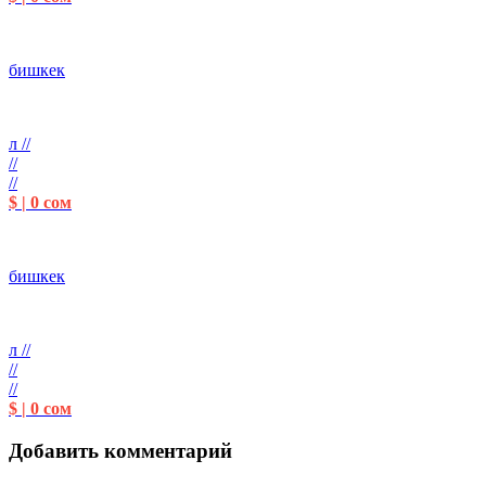
бишкек
л //
//
//
$ | 0 сом
бишкек
л //
//
//
$ | 0 сом
Добавить комментарий