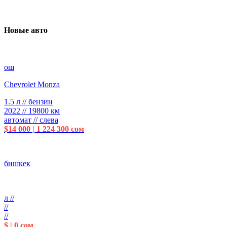
Новые авто
ош
Chevrolet Monza
1.5 л // бензин
2022 // 19800 км
автомат // слева
$14 000 | 1 224 300 сом
бишкек
л //
//
//
$ | 0 сом