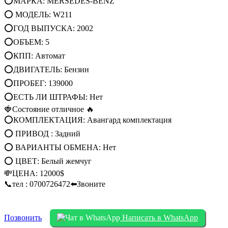
⭕МАРКА: MERSEDES-BENZ
⭕ МОДЕЛЬ: W211
⭕ГОД ВЫПУСКА: 2002
⭕ОБЪЕМ: 5
⭕КПП: Автомат
⭕ДВИГАТЕЛЬ: Бензин
⭕ПРОБЕГ: 139000
⭕ЕСТЬ ЛИ ШТРАФЫ: Нет
🍓Состояние отличное 🔥
⭕КОМПЛЕКТАЦИЯ: Авангард комплектация
⭕ ПРИВОД : Задний
⭕ ВАРИАНТЫ ОБМЕНА: Нет
⭕ ЦВЕТ: Белый жемчуг
💸ЦЕНА: 12000$
📞тел : 0700726472⬅️Звоните
Позвонить
Написать в WhatsApp