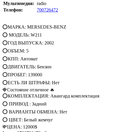
Мультимедия:
radio
Телефон:
700726472
⭕МАРКА: MERSEDES-BENZ
⭕ МОДЕЛЬ: W211
⭕ГОД ВЫПУСКА: 2002
⭕ОБЪЕМ: 5
⭕КПП: Автомат
⭕ДВИГАТЕЛЬ: Бензин
⭕ПРОБЕГ: 139000
⭕ЕСТЬ ЛИ ШТРАФЫ: Нет
🍓Состояние отличное 🔥
⭕КОМПЛЕКТАЦИЯ: Авангард комплектация
⭕ ПРИВОД : Задний
⭕ ВАРИАНТЫ ОБМЕНА: Нет
⭕ ЦВЕТ: Белый жемчуг
💸ЦЕНА: 12000$