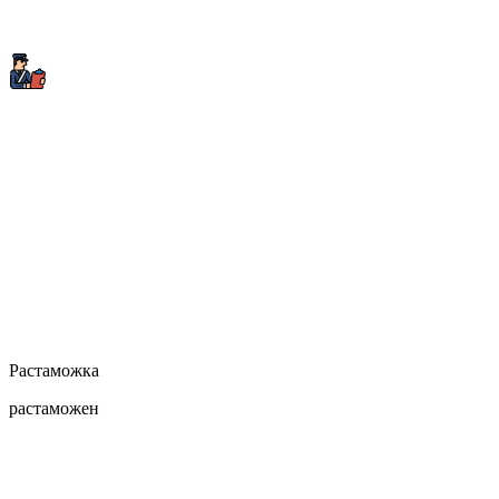
Растаможка
растаможен