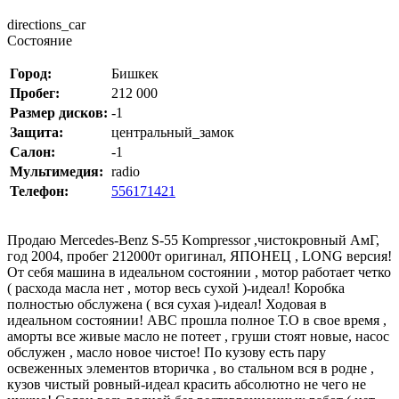
directions_car
Состояние
Город:
Бишкек
Пробег:
212 000
Размер дисков:
-1
Защита:
центральный_замок
Салон:
-1
Мультимедия:
radio
Телефон:
556171421
Продаю Mercedes-Benz S-55 Kompressor ,чистокровный АмГ,
год 2004, пробег 212000т оригинал, ЯПОНЕЦ , LONG версия!
От себя машина в идеальном состоянии , мотор работает четко
( расхода масла нет , мотор весь сухой )-идеал! Коробка
полностью обслужена ( вся сухая )-идеал! Ходовая в
идеальном состоянии! ABC прошла полное Т.О в свое время ,
аморты все живые масло не потеет , груши стоят новые, насос
обслужен , масло новое чистое! По кузову есть пару
освеженных элементов вторичка , во стальном вся в родне ,
кузов чистый ровный-идеал красить абсолютно не чего не