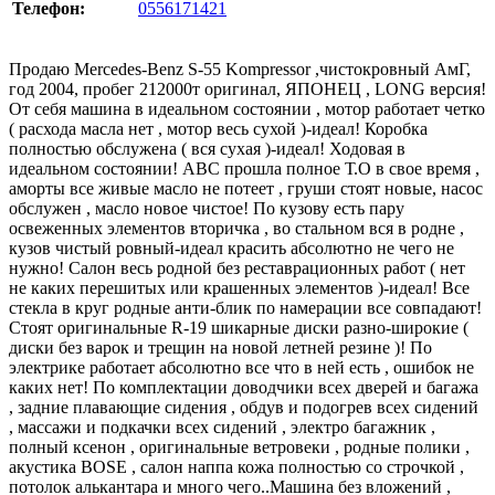
Телефон:
0556171421
Продаю Mercedes-Benz S-55 Kompressor ,чистокровный АмГ,
год 2004, пробег 212000т оригинал, ЯПОНЕЦ , LONG версия!
От себя машина в идеальном состоянии , мотор работает четко
( расхода масла нет , мотор весь сухой )-идеал! Коробка
полностью обслужена ( вся сухая )-идеал! Ходовая в
идеальном состоянии! ABC прошла полное Т.О в свое время ,
аморты все живые масло не потеет , груши стоят новые, насос
обслужен , масло новое чистое! По кузову есть пару
освеженных элементов вторичка , во стальном вся в родне ,
кузов чистый ровный-идеал красить абсолютно не чего не
нужно! Салон весь родной без реставрационных работ ( нет
не каких перешитых или крашенных элементов )-идеал! Все
стекла в круг родные анти-блик по намерации все совпадают!
Стоят оригинальные R-19 шикарные диски разно-широкие (
диски без варок и трещин на новой летней резине )! По
электрике работает абсолютно все что в ней есть , ошибок не
каких нет! По комплектации доводчики всех дверей и багажа
, задние плавающие сидения , обдув и подогрев всех сидений
, массажи и подкачки всех сидений , электро багажник ,
полный ксенон , оригинальные ветровеки , родные полики ,
акустика BOSE , салон наппа кожа полностью со строчкой ,
потолок алькантара и много чего..Машина без вложений ,