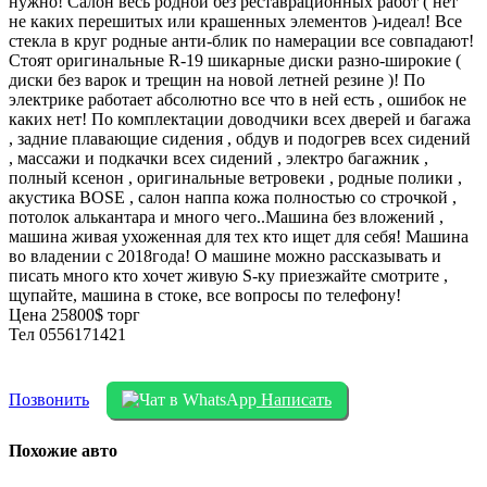
нужно! Салон весь родной без реставрационных работ ( нет
не каких перешитых или крашенных элементов )-идеал! Все
стекла в круг родные анти-блик по намерации все совпадают!
Стоят оригинальные R-19 шикарные диски разно-широкие (
диски без варок и трещин на новой летней резине )! По
электрике работает абсолютно все что в ней есть , ошибок не
каких нет! По комплектации доводчики всех дверей и багажа
, задние плавающие сидения , обдув и подогрев всех сидений
, массажи и подкачки всех сидений , электро багажник ,
полный ксенон , оригинальные ветровеки , родные полики ,
акустика BOSE , салон наппа кожа полностью со строчкой ,
потолок алькантара и много чего..Машина без вложений ,
машина живая ухоженная для тех кто ищет для себя! Машина
во владении с 2018года! О машине можно рассказывать и
писать много кто хочет живую S-ку приезжайте смотрите ,
щупайте, машина в стоке, все вопросы по телефону!
Цена 25800$ торг
Тел 0556171421
Позвонить
Написать
Похожие авто