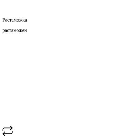
Растаможка
растаможен