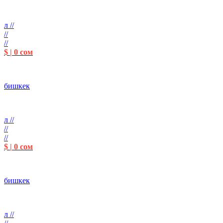
л //
//
//
$ | 0 сом
бишкек
л //
//
//
$ | 0 сом
бишкек
л //