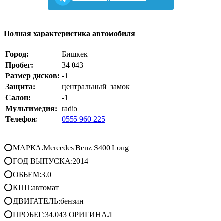
Полная характеристика автомобиля
Город:
Бишкек
Пробег:
34 043
Размер дисков:
-1
Защита:
центральный_замок
Салон:
-1
Мультимедия:
radio
Телефон:
0555 960 225
⭕МАРКА:Mercedes Benz S400 Long
⭕ГОД ВЫПУСКА:2014
⭕ОБЬЕМ:3.0
⭕КПП:автомат
⭕ДВИГАТЕЛЬ:бензин
⭕ПРОБЕГ:34.043 ОРИГИНАЛ