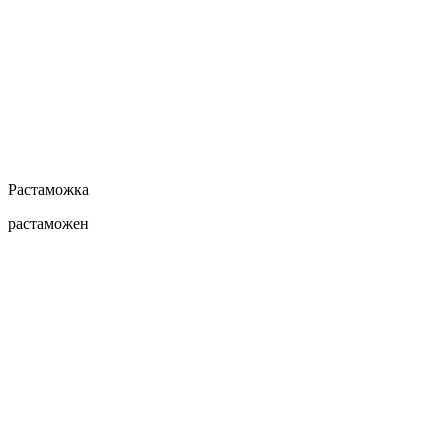
Растаможка
растаможен