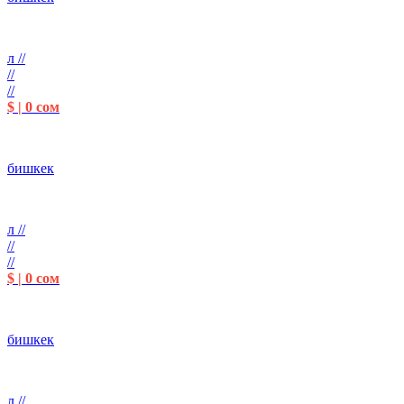
л //
//
//
$ | 0 сом
бишкек
л //
//
//
$ | 0 сом
бишкек
л //