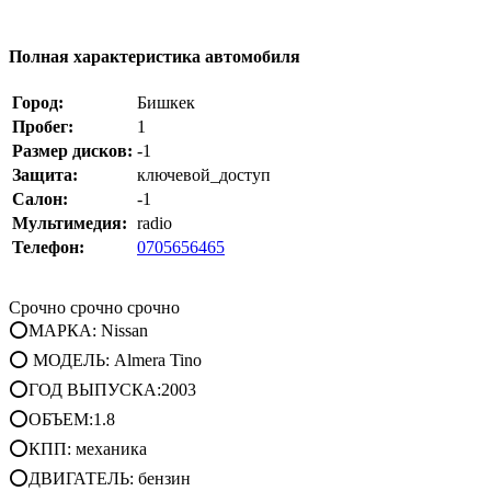
Полная характеристика автомобиля
Город:
Бишкек
Пробег:
1
Размер дисков:
-1
Защита:
ключевой_доступ
Салон:
-1
Мультимедия:
radio
Телефон:
0705656465
Срочно срочно срочно
⭕МАРКА: Nissan
⭕ МОДЕЛЬ: Almera Tino
⭕ГОД ВЫПУСКА:2003
⭕ОБЪЕМ:1.8
⭕КПП: механика
⭕ДВИГАТЕЛЬ: бензин