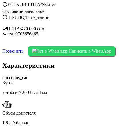
⭕ЕСТЬ ЛИ ШТРАФЫ:нет
Состояние идеальное
⭕ ПРИВОД ; передний
💸ЦЕНА:470 000 сом
📞тел :0705656465
Позвонить
Написать в WhatsApp
Характеристики
directions_car
Кузов
хетчбек // 2003 г. // 1км
Объем двигателя
1.8 л // бензин