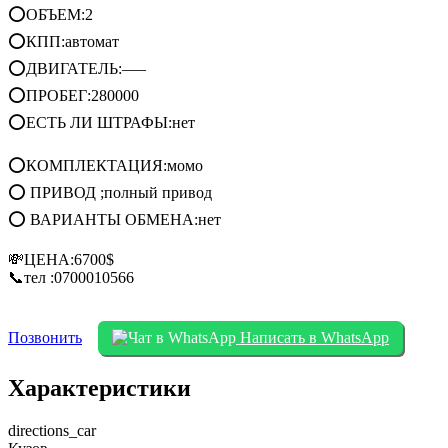
⭕ОБЪЕМ:2
⭕КПП:автомат
⭕ДВИГАТЕЛЬ:—–
⭕ПРОБЕГ:280000
⭕ЕСТЬ ЛИ ШТРАФЫ:нет
⭕КОМПЛЕКТАЦИЯ:момо
⭕ ПРИВОД ;полный привод
⭕ ВАРИАНТЫ ОБМЕНА:нет
💸ЦЕНА:6700$
📞тел :0700010566
Позвонить
Написать в WhatsApp
Характеристики
directions_car