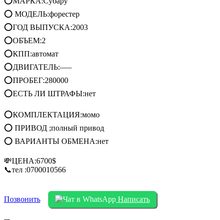
⭕МАРКА:Субару
⭕ МОДЕЛЬ:форестер
⭕ГОД ВЫПУСКА:2003
⭕ОБЪЕМ:2
⭕КПП:автомат
⭕ДВИГАТЕЛЬ:—–
⭕ПРОБЕГ:280000
⭕ЕСТЬ ЛИ ШТРАФЫ:нет
⭕КОМПЛЕКТАЦИЯ:момо
⭕ ПРИВОД ;полный привод
⭕ ВАРИАНТЫ ОБМЕНА:нет
💸ЦЕНА:6700$
📞тел :0700010566
Позвонить
Написать