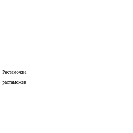
Растаможка
растаможен