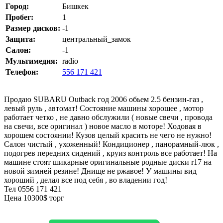
Город:
Бишкек
Пробег:
1
Размер дисков:
-1
Защита:
центральный_замок
Салон:
-1
Мультимедия:
radio
Телефон:
556 171 421
Продаю SUBARU Outback год 2006 обьем 2.5 бензин-газ ,
левый руль , автомат! Состояние машины хорошее , мотор
работает четко , не давно обслужили ( новые свечи , провода
на свечи, все оригинал ) новое масло в моторе! Ходовая в
хорошем состоянии! Кузов целый красить не чего не нужно!
Салон чистый , ухоженный! Кондиционер , панорамный-люк ,
подогрев передних сидений , круиз контроль все работает! На
машине стоят шикарные оригинальные родные диски r17 на
новой зимней резине! Днище не ржавое! У машины вид
хороший , делал все под себя , во владении год!
Тел 0556 171 421
Цена 10300$ торг