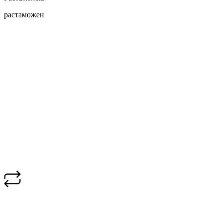
растаможен