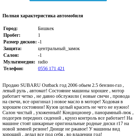
Полная характеристика автомобиля
Город:
Бишкек
Пробег:
1
Размер дисков:
-1
Защита:
центральный_замок
Салон:
-1
Мультимедия:
radio
Телефон:
0556 171 421
Продаю SUBARU Outback год 2006 обьем 2.5 бензин-газ ,
левый руль , автомат! Состояние машины хорошее , мотор
работает четко , не давно обслужили ( новые свечи , провода
на свечи, все оригинал ) новое масло в моторе! Ходовая в
хорошем состоянии! Кузов целый красить не чего не нужно!
Салон чистый , ухоженный! Кондиционер , панорамный-люк ,
подогрев передних сидений , круиз контроль все работает! На
машине стоят шикарные оригинальные родные диски r17 на
новой зимней резине! Днище не ржавое! У машины вид
хороший , делал все под себя , во владении год!