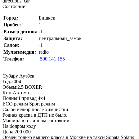
directions_car
Состояние
Город:
Бишкек
Пробег:
1
Размер дисков:
-1
Защита:
центральный_замок
Салон:
-1
Мультимедия:
radio
Телефон:
500 141 155
Субару Аутбек
Год:2004
Обьем:2.5 BOXER
Кпп:Автомат
Полный привад 4х4
ECO режим Sport режим
Салон велюр после химчистки.
Родная краска в ДТП не было.
Машина в отличном состоянии
На бодром ходу
Цена 700 000
Обмен только вышего класса в Москве на такси Sonata Solaris