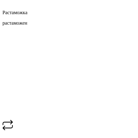
Растаможка
растаможен