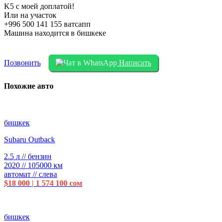
K5 с моей доплатой!
Или на участок
‪+996 500 141 155‬ ватсапп
Машина находится в бишкеке
Позвонить
Написать
Похожие авто
бишкек
Subaru Outback
2.5 л // бензин
2020 // 105000 км
автомат // слева
$18 000 | 1 574 100 сом
бишкек