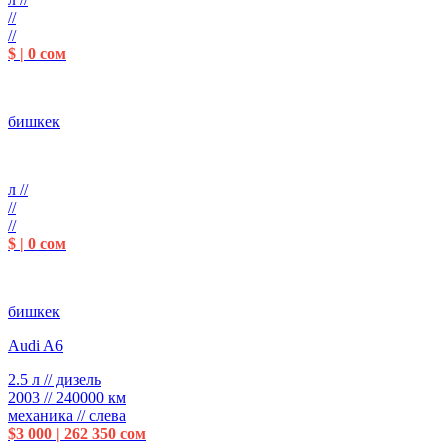
//
//
$ | 0 сом
бишкек
л //
//
//
$ | 0 сом
бишкек
Audi A6
2.5 л // дизель
2003 // 240000 км
механика // слева
$3 000 | 262 350 сом