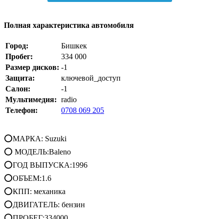
Полная характеристика автомобиля
Город:
Бишкек
Пробег:
334 000
Размер дисков:
-1
Защита:
ключевой_доступ
Салон:
-1
Мультимедия:
radio
Телефон:
0708 069 205
⭕МАРКА: Suzuki
⭕ МОДЕЛЬ:Baleno
⭕ГОД ВЫПУСКА:1996
⭕ОБЪЕМ:1.6
⭕КПП: механика
⭕ДВИГАТЕЛЬ: бензин
⭕ПРОБЕГ:334000