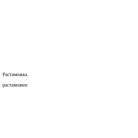
Растаможка
растаможен