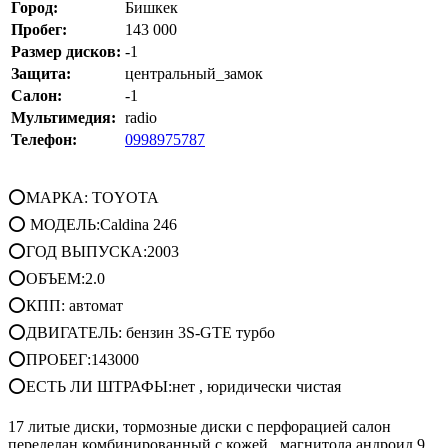
Город:
Бишкек
Пробег:
143 000
Размер дисков:
-1
Защита:
центральный_замок
Салон:
-1
Мультимедия:
radio
Телефон:
0998975787
⭕МАРКА: TOYOTA
⭕ МОДЕЛЬ:Caldina 246
⭕ГОД ВЫПУСКА:2003
⭕ОБЪЕМ:2.0
⭕КПП: автомат
⭕ДВИГАТЕЛЬ: бензин 3S-GTE турбо
⭕ПРОБЕГ:143000
⭕ЕСТЬ ЛИ ШТРАФЫ:нет , юридически чистая
17 литые диски, тормозные диски с перфорацией салон
переделан комбинированный с кожей , магнитола андроид 9