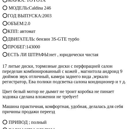
⭕МАРКА: TOYOTA
⭕ МОДЕЛЬ:Caldina 246
⭕ГОД ВЫПУСКА:2003
⭕ОБЪЕМ:2.0
⭕КПП: автомат
⭕ДВИГАТЕЛЬ: бензин 3S-GTE турбо
⭕ПРОБЕГ:143000
⭕ЕСТЬ ЛИ ШТРАФЫ:нет , юридически чистая
17 литые диски, тормозные диски с перфорацией салон
переделан комбинированный с кожей , магнитола андроид 9
дюймов звук отличный, камера заднего вида ,зеркало
регистратор, Ева полики подсветка салона кондиционер и т д.
Цвет белый мотор не дымит не троит коробка не пинает
ходовка сделана вложении не требует!
Машина практичная, комфортная, удобная, делалась для себя
причины продажи переезд
⭕ ПРИВОД ; полный