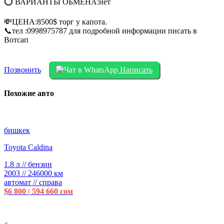
⭕ ВАРИАНТЫ ОБМЕНА:нет
💸ЦЕНА:8500$ торг у капота.
📞тел :0998975787 для подробной информации писать в
Вотсап
Позвонить
Написать
Похожие авто
бишкек
Toyota Caldina
1.8 л // бензин
2003 // 246000 км
автомат // справа
$6 800 | 594 660 сом