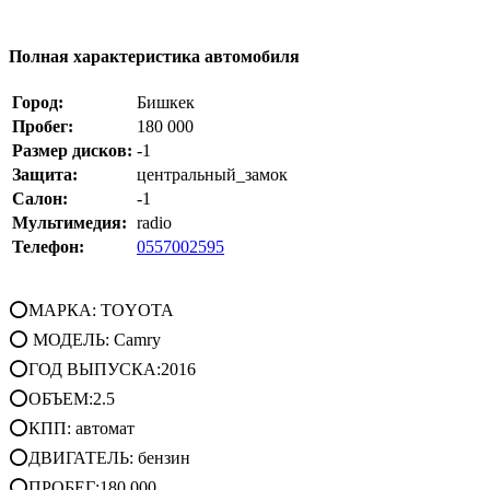
Полная характеристика автомобиля
Город:
Бишкек
Пробег:
180 000
Размер дисков:
-1
Защита:
центральный_замок
Салон:
-1
Мультимедия:
radio
Телефон:
0557002595
⭕МАРКА: TOYOTA
⭕ МОДЕЛЬ: Camry
⭕ГОД ВЫПУСКА:2016
⭕ОБЪЕМ:2.5
⭕КПП: автомат
⭕ДВИГАТЕЛЬ: бензин
⭕ПРОБЕГ:180 000