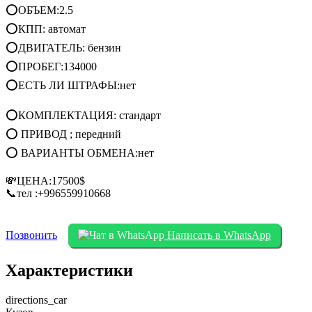
⭕ОБЪЕМ:2.5
⭕КПП: автомат
⭕ДВИГАТЕЛЬ: бензин
⭕ПРОБЕГ:134000
⭕ЕСТЬ ЛИ ШТРАФЫ:нет
⭕КОМПЛЕКТАЦИЯ: стандарт
⭕ ПРИВОД ; передний
⭕ ВАРИАНТЫ ОБМЕНА:нет
💸ЦЕНА:17500$
📞тел :+996559910668
Позвонить
Написать в WhatsApp
Характеристики
directions_car