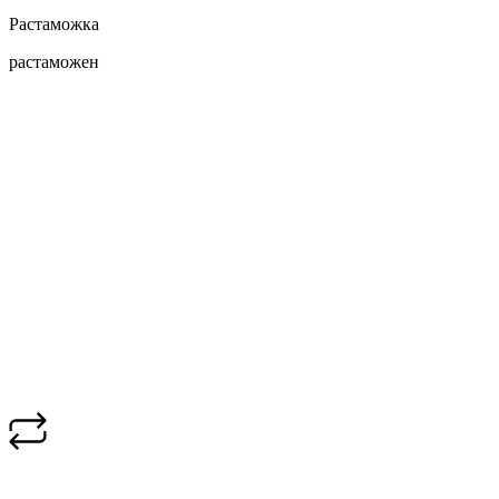
Растаможка
растаможен