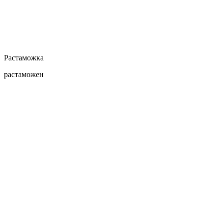
Растаможка
растаможен