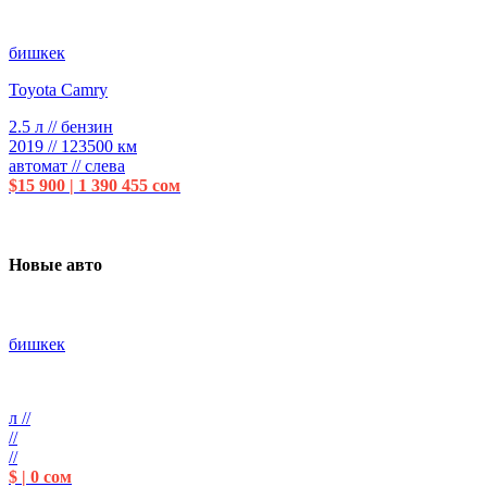
бишкек
Toyota Camry
2.5 л // бензин
2019 // 123500 км
автомат // слева
$15 900 | 1 390 455 сом
Новые авто
бишкек
л //
//
//
$ | 0 сом