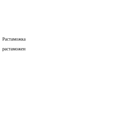
Растаможка
растаможен