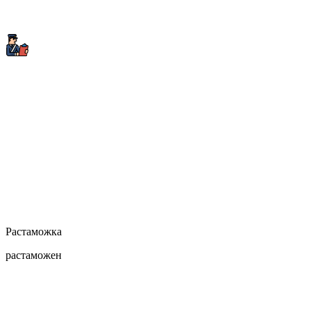
Растаможка
растаможен