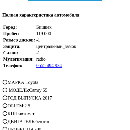
Полная характеристика автомобиля
Город:
Бишкек
Пробег:
119 000
Размер дисков:
-1
Защита:
центральный_замок
Салон:
-1
Мультимедия:
radio
Телефон:
0555 494 934
⭕МАРКА:Toyota
⭕ МОДЕЛЬ:Camry 55
⭕ГОД ВЫПУСКА:2017
⭕ОБЬЕМ:2.5
⭕КПП:автомат
⭕ДВИГАТЕЛЬ:бензин
⭕ПРОБЕГ:119.200