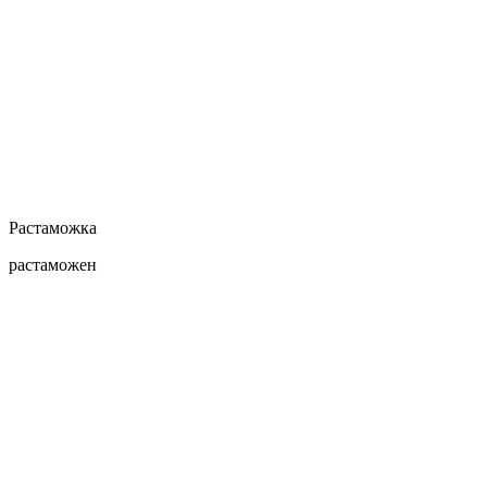
Растаможка
растаможен