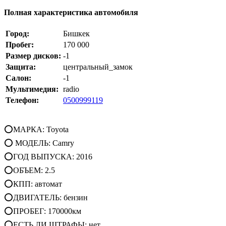
Полная характеристика автомобиля
Город:
Бишкек
Пробег:
170 000
Размер дисков:
-1
Защита:
центральный_замок
Салон:
-1
Мультимедия:
radio
Телефон:
0500999119
⭕МАРКА: Toyota
⭕ МОДЕЛЬ: Camry
⭕ГОД ВЫПУСКА: 2016
⭕ОБЪЕМ: 2.5
⭕КПП: автомат
⭕ДВИГАТЕЛЬ: бензин
⭕ПРОБЕГ: 170000км
⭕ЕСТЬ ЛИ ШТРАФЫ: нет