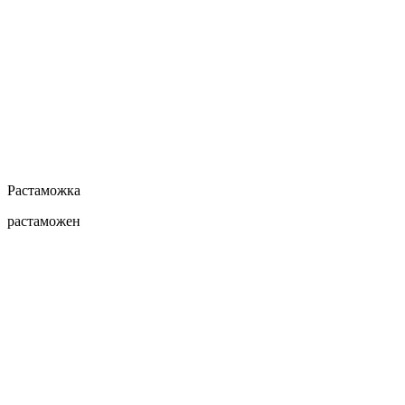
Растаможка
растаможен