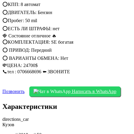
⭕КПП: 8 автомат
⭕ДВИГАТЕЛЬ: Бензин
⭕Пробег: 50 mil
⭕ЕСТЬ ЛИ ШТРАФЫ: нет
🍓 Состояние отличное 🔥
⭕КОМПЛЕКТАЦИЯ: SE богатая
⭕ ПРИВОД: Передний
⭕ ВАРИАНТЫ ОБМЕНА: Нет
💸ЦЕНА: 24700$
📞тел : 0706668696 ⬅️ ЗВОНИТЕ
Позвонить
Написать в WhatsApp
Характеристики
directions_car
Кузов