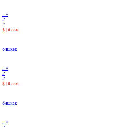
л //
//
//
$ | 0 сом
бишкек
л //
//
//
$ | 0 сом
бишкек
л //