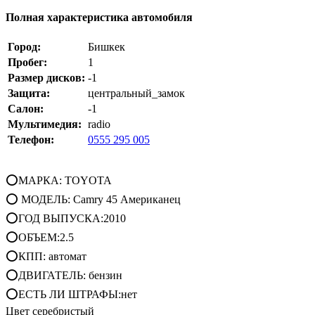
Полная характеристика автомобиля
Город:
Бишкек
Пробег:
1
Размер дисков:
-1
Защита:
центральный_замок
Салон:
-1
Мультимедия:
radio
Телефон:
0555 295 005
⭕МАРКА: TOYOTA
⭕ МОДЕЛЬ: Camry 45 Американец
⭕ГОД ВЫПУСКА:2010
⭕ОБЪЕМ:2.5
⭕КПП: автомат
⭕ДВИГАТЕЛЬ: бензин
⭕ЕСТЬ ЛИ ШТРАФЫ:нет
Цвет серебристый