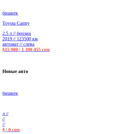
бишкек
Toyota Camry
2.5 л // бензин
2019 // 123500 км
автомат // слева
$15 900 | 1 390 455 сом
Новые авто
бишкек
л //
//
//
$ | 0 сом