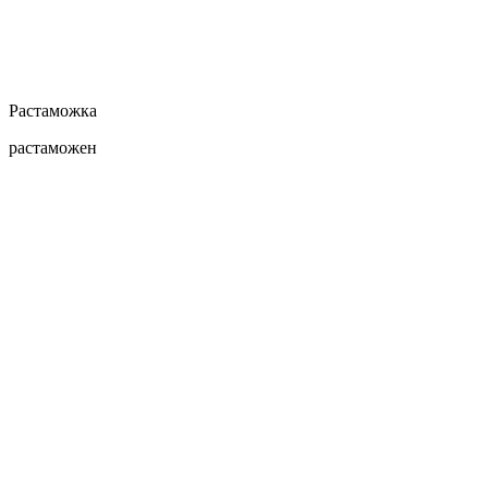
Растаможка
растаможен