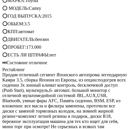
⭕МАРКА:Toyota
⭕ МОДЕЛЬ:Camry
⭕ГОД ВЫПУСКА:2015
⭕ОБЬЕМ:3.5
⭕КПП:автомат
⭕ДВИГАТЕЛЬ:бензин
⭕ПРОБЕГ:173.000
⭕ЕСТЬ ЛИ ШТРАФЫ:нет
⏭Состояние отличное
Рестайлинг
Продам отличный сегмент Японского автопрома легендарную
Камри 3.5, сборка Япония из Европы, из опции:подогрев всех
сидении 3х зонный климат контроль, бесключевой доступ
(Push Start), мультируль,6- автомат, большой монитор с
отличной мультимедийной системой JBL,AUX,USB,
Bluetooth, умные фары AFC, Память сидении, BSM, ESP, из
вложении: все масла и фильтра заменены, проточили все
диски с заменой тормозных колодок, на зимней жирной
резине+комплект летней резины в подарок, диски R18,
бережное эксплуатация машина для тех кто ищет для себя,
мини торг при осмотре! Не серьезных и всяких там