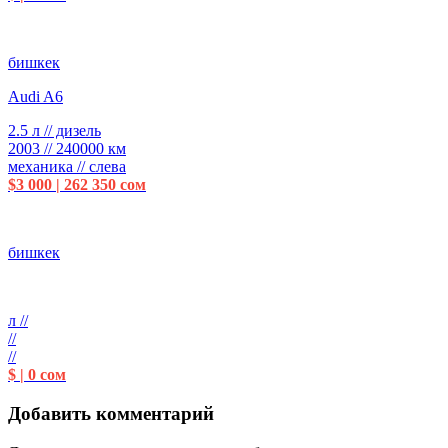
бишкек
Audi A6
2.5 л // дизель
2003 // 240000 км
механика // слева
$3 000 | 262 350 сом
бишкек
л //
//
//
$ | 0 сом
Добавить комментарий