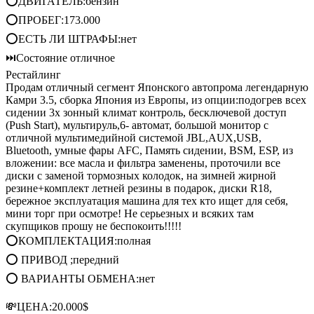
⭕ДВИГАТЕЛЬ:бензин
⭕ПРОБЕГ:173.000
⭕ЕСТЬ ЛИ ШТРАФЫ:нет
⏭Состояние отличное
Рестайлинг
Продам отличный сегмент Японского автопрома легендарную
Камри 3.5, сборка Япония из Европы, из опции:подогрев всех
сидении 3х зонный климат контроль, бесключевой доступ
(Push Start), мультируль,6- автомат, большой монитор с
отличной мультимедийной системой JBL,AUX,USB,
Bluetooth, умные фары AFC, Память сидении, BSM, ESP, из
вложении: все масла и фильтра заменены, проточили все
диски с заменой тормозных колодок, на зимней жирной
резине+комплект летней резины в подарок, диски R18,
бережное эксплуатация машина для тех кто ищет для себя,
мини торг при осмотре! Не серьезных и всяких там
скупщиков прошу не беспокоить!!!!!
⭕КОМПЛЕКТАЦИЯ:полная
⭕ ПРИВОД ;передний
⭕ ВАРИАНТЫ ОБМЕНА:нет
💸ЦЕНА:20.000$