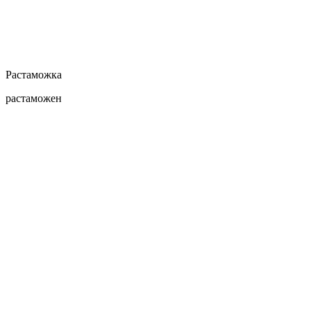
Растаможка
растаможен