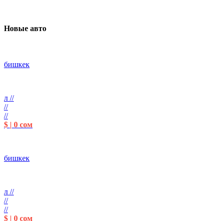
Новые авто
бишкек
л //
//
//
$ | 0 сом
бишкек
л //
//
//
$ | 0 сом