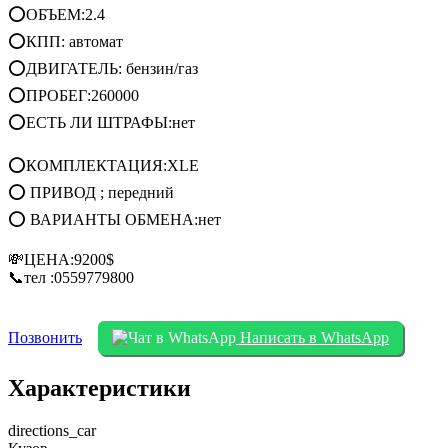
⭕ОБЪЕМ:2.4
⭕КПП: автомат
⭕ДВИГАТЕЛЬ: бензин/газ
⭕ПРОБЕГ:260000
⭕ЕСТЬ ЛИ ШТРАФЫ:нет
⭕КОМПЛЕКТАЦИЯ:XLE
⭕ ПРИВОД ; передний
⭕ ВАРИАНТЫ ОБМЕНА:нет
💸ЦЕНА:9200$
📞тел :0559779800
Позвонить
Написать в WhatsApp
Характеристики
directions_car