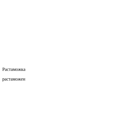
Растаможка
растаможен