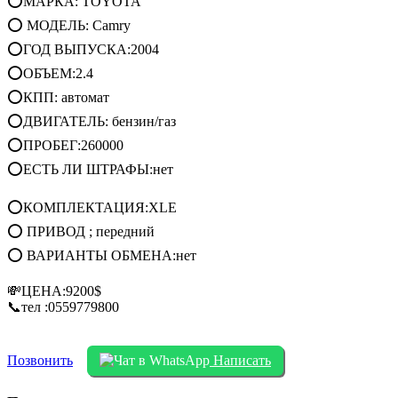
⭕МАРКА: TOYOTA
⭕ МОДЕЛЬ: Camry
⭕ГОД ВЫПУСКА:2004
⭕ОБЪЕМ:2.4
⭕КПП: автомат
⭕ДВИГАТЕЛЬ: бензин/газ
⭕ПРОБЕГ:260000
⭕ЕСТЬ ЛИ ШТРАФЫ:нет
⭕КОМПЛЕКТАЦИЯ:XLE
⭕ ПРИВОД ; передний
⭕ ВАРИАНТЫ ОБМЕНА:нет
💸ЦЕНА:9200$
📞тел :0559779800
Позвонить
Написать