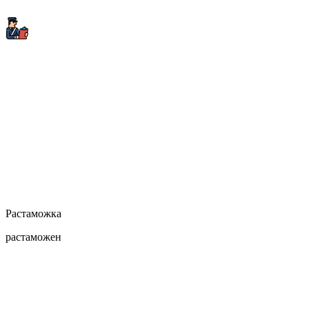
Растаможка
растаможен