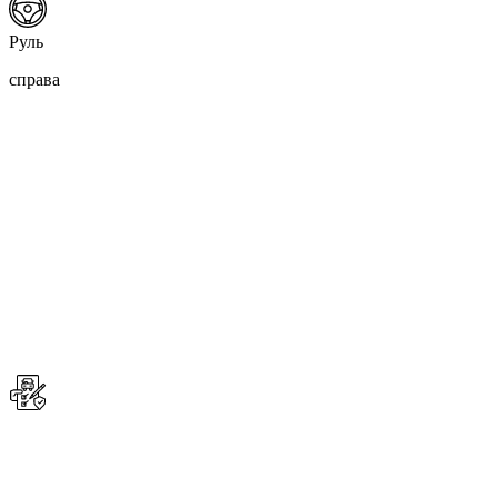
Руль
справа