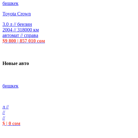
бишкек
Toyota Crown
3.0 л // бензин
2004 // 318000 км
автомат // справа
$9 800 | 857 010 сом
Новые авто
бишкек
л //
//
//
$ | 0 сом