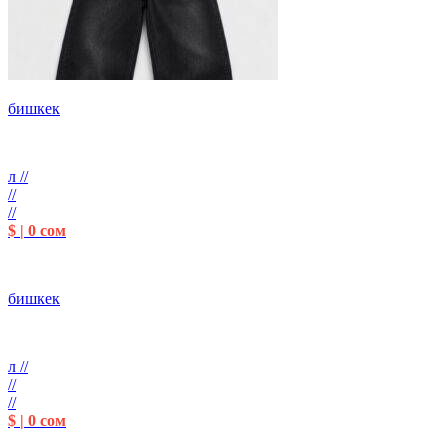
бишкек
л //
//
//
$ | 0 сом
бишкек
л //
//
//
$ | 0 сом