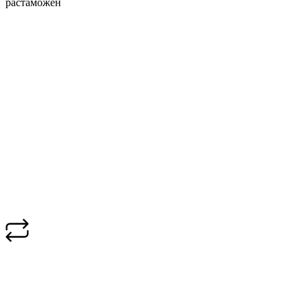
растаможен