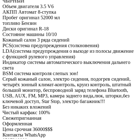
ЧЫРНЫЙ
Объем двигателя 3.5 V6
АКПП Автомат 8-ступка
Пробег оригинал 52000 мл
топливо Бензин
Диски оригинал R-18
Состояние машины 10/10
Кожаный салон 3 ряда сидений
PCS(система предупреждения столкновения)
LDA(система предупреждения о выходе из полосы движение
с функцией рулевого управления)
Индикатор системы автоматического выключения дальнего
света
BSM система контроля слепых зон!
Серый кожаный салон, электро сидения, подогрев сидений,
четырёх зонный климат-контроль, круиз контроль, штатный
большой монитор, беспроводной заряд телефона Bluetooth,
USB, AUX, FM, MP3, камера заднего вида,люк, шторки,без
ключевой доступ, Star Stop, электро багажник!!!
Без никаких вложений
Чистый карфакс 100%
Свежепригнанная
Оформленная
Цена срочная 36000$$$
Контакты WhatsApp