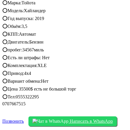
⭕️Марка:Тойота
⭕️Модель:Хайландер
⭕️Год выпуска: 2019
⭕️Обьём:3,5
⭕️КПП:Автомат
⭕️Двигатель:Бензин
⭕️пробег:34567миль
⭕️Есть ли штрафы: Нет
⭕️Комплектация:XLE
⭕️Привод:4х4
⭕️Вариант обмена:Нет
⭕️Цена 35500$ есть не большой торг
⭕️Тел:0555322295
0707667515
Позвонить
Написать в WhatsApp