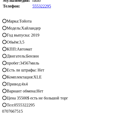
Мультимедия:
radio
Телефон:
555322295
⭕️Марка:Тойота
⭕️Модель:Хайландер
⭕️Год выпуска: 2019
⭕️Обьём:3,5
⭕️КПП:Автомат
⭕️Двигатель:Бензин
⭕️пробег:34567миль
⭕️Есть ли штрафы: Нет
⭕️Комплектация:XLE
⭕️Привод:4х4
⭕️Вариант обмена:Нет
⭕️Цена 35500$ есть не большой торг
⭕️Тел:0555322295
0707667515