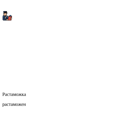
Растаможка
растаможен