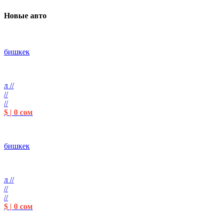
Новые авто
бишкек
л //
//
//
$ | 0 сом
бишкек
л //
//
//
$ | 0 сом