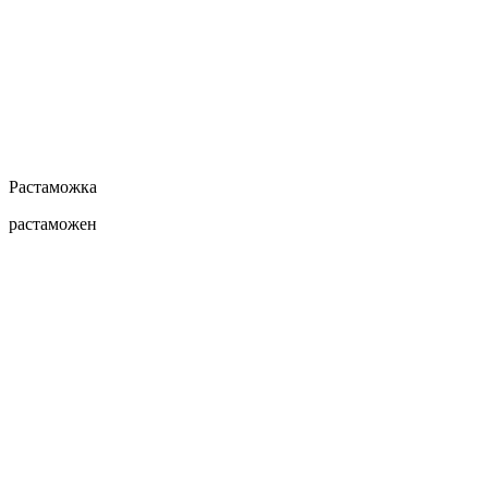
Растаможка
растаможен