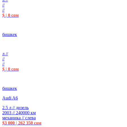
//
//
$ | 0 сом
бишкек
л //
//
//
$ | 0 сом
бишкек
Audi A6
2.5 л // дизель
2003 // 240000 км
механика // слева
$3 000 | 262 350 сом