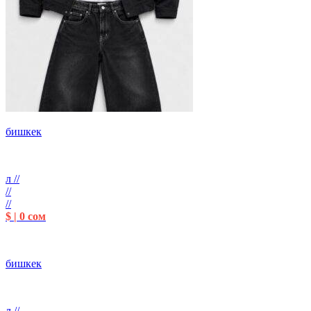
бишкек
л //
//
//
$ | 0 сом
бишкек
л //