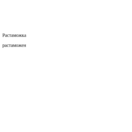
Растаможка
растаможен