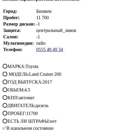
Город:
Бишкек
Пробег:
11 700
Размер дисков:
-1
Защита:
центральный_замок
Салон:
-1
Мультимедия:
radio
Телефон:
0555 49 49 34
⭕МАРКА:Toyota
⭕ МОДЕЛЬ:Land Cruiser 200
⭕ГОД ВЫПУСКА:2017
⭕ОБЬЕМ:4.5
⭕КПП:автомат
⭕ДВИГАТЕЛЬ:дизель
⭕ПРОБЕГ:11700
⭕ЕСТЬ ЛИ ШТРАФЫ:нет
✅В идеальном состоянии