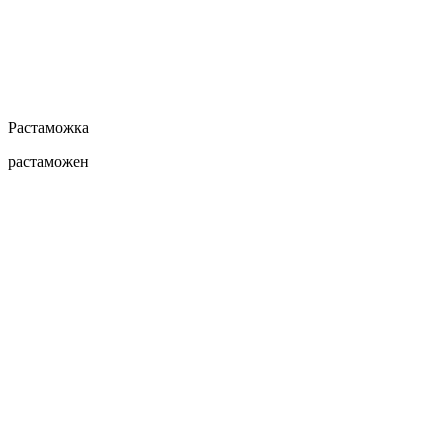
Растаможка
растаможен