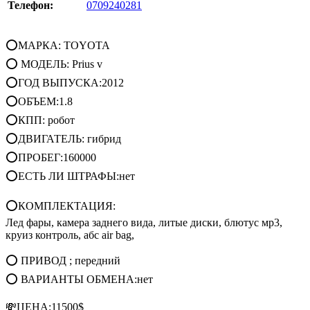
Телефон:
0709240281
⭕МАРКА: TOYOTA
⭕ МОДЕЛЬ: Prius v
⭕ГОД ВЫПУСКА:2012
⭕ОБЪЕМ:1.8
⭕КПП: робот
⭕ДВИГАТЕЛЬ: гибрид
⭕ПРОБЕГ:160000
⭕ЕСТЬ ЛИ ШТРАФЫ:нет
⭕КОМПЛЕКТАЦИЯ:
Лед фары, камера заднего вида, литые диски, блютус мр3,
круиз контроль, абс air bag,
⭕ ПРИВОД ; передний
⭕ ВАРИАНТЫ ОБМЕНА:нет
💸ЦЕНА:11500$