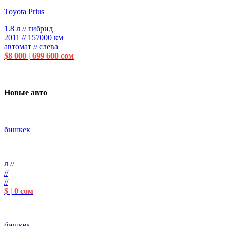
Toyota Prius
1.8 л // гибрид
2011 // 157000 км
автомат // слева
$8 000 | 699 600 сом
Новые авто
бишкек
л //
//
//
$ | 0 сом
бишкек