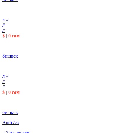
л //
//
//
$ | 0 сом
бишкек
л //
//
//
$ | 0 сом
бишкек
Audi A6
2.5 л // дизель