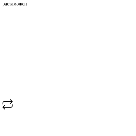
растаможен