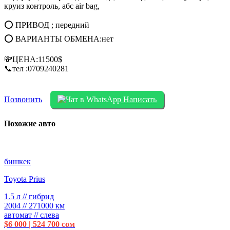
круиз контроль, абс air bag,
⭕ ПРИВОД ; передний
⭕ ВАРИАНТЫ ОБМЕНА:нет
💸ЦЕНА:11500$
📞тел :0709240281
Позвонить
Написать
Похожие авто
бишкек
Toyota Prius
1.5 л // гибрид
2004 // 271000 км
автомат // слева
$6 000 | 524 700 сом