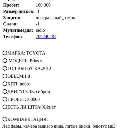
Пробег:
160 000
Размер дисков:
-1
Защита:
центральный_замок
Салон:
-1
Мультимедия:
radio
Телефон:
709240281
⭕МАРКА: TOYOTA
⭕ МОДЕЛЬ: Prius v
⭕ГОД ВЫПУСКА:2012
⭕ОБЪЕМ:1.8
⭕КПП: робот
⭕ДВИГАТЕЛЬ: гибрид
⭕ПРОБЕГ:160000
⭕ЕСТЬ ЛИ ШТРАФЫ:нет
⭕КОМПЛЕКТАЦИЯ:
Лед фары, камера заднего вида, литые диски, блютус мр3,