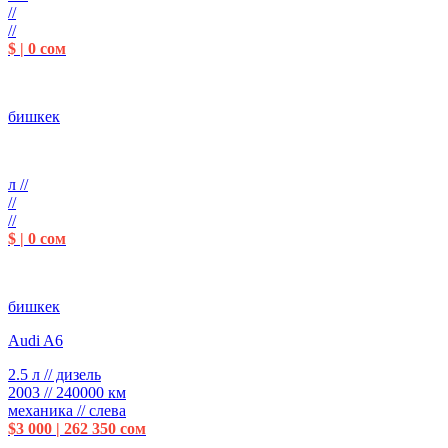
//
//
$ | 0 сом
бишкек
л //
//
//
$ | 0 сом
бишкек
Audi A6
2.5 л // дизель
2003 // 240000 км
механика // слева
$3 000 | 262 350 сом