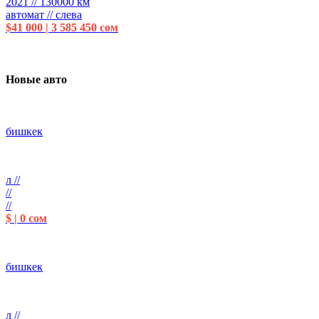
2021 // 130000 км
автомат // слева
$41 000 | 3 585 450 сом
Новые авто
бишкек
л //
//
//
$ | 0 сом
бишкек
л //