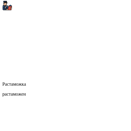
Растаможка
растаможен