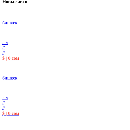
Новые авто
бишкек
л //
//
//
$ | 0 сом
бишкек
л //
//
//
$ | 0 сом