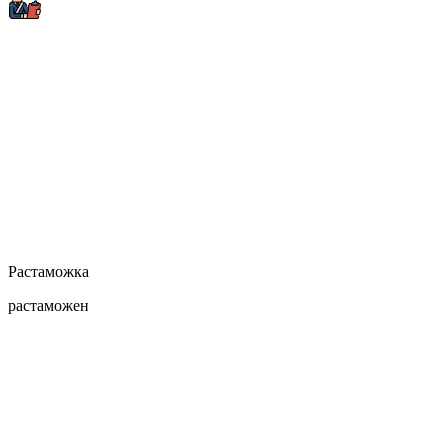
Растаможка
растаможен