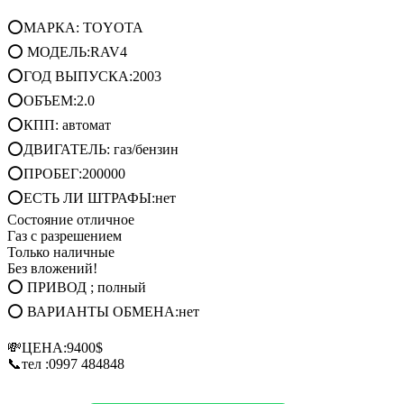
⭕МАРКА: TOYOTA
⭕ МОДЕЛЬ:RAV4
⭕ГОД ВЫПУСКА:2003
⭕ОБЪЕМ:2.0
⭕КПП: автомат
⭕ДВИГАТЕЛЬ: газ/бензин
⭕ПРОБЕГ:200000
⭕ЕСТЬ ЛИ ШТРАФЫ:нет
Состояние отличное
Газ с разрешением
Только наличные
Без вложений!
⭕ ПРИВОД ; полный
⭕ ВАРИАНТЫ ОБМЕНА:нет
💸ЦЕНА:9400$
📞тел :0997 484848