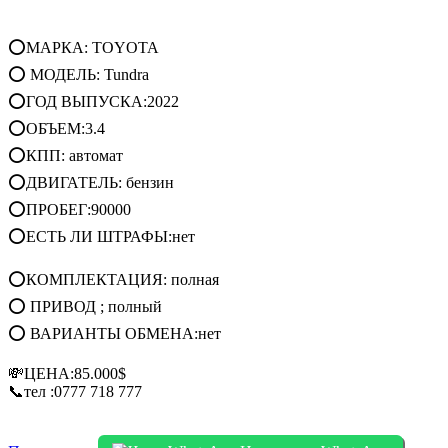
⭕МАРКА: TOYOTA
⭕ МОДЕЛЬ: Tundra
⭕ГОД ВЫПУСКА:2022
⭕ОБЪЕМ:3.4
⭕КПП: автомат
⭕ДВИГАТЕЛЬ: бензин
⭕ПРОБЕГ:90000
⭕ЕСТЬ ЛИ ШТРАФЫ:нет
⭕КОМПЛЕКТАЦИЯ: полная
⭕ ПРИВОД ; полный
⭕ ВАРИАНТЫ ОБМЕНА:нет
💸ЦЕНА:85.000$
📞тел :0777 718 777