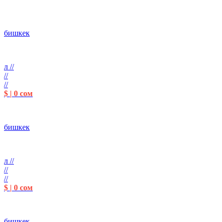
бишкек
л //
//
//
$ | 0 сом
бишкек
л //
//
//
$ | 0 сом
бишкек