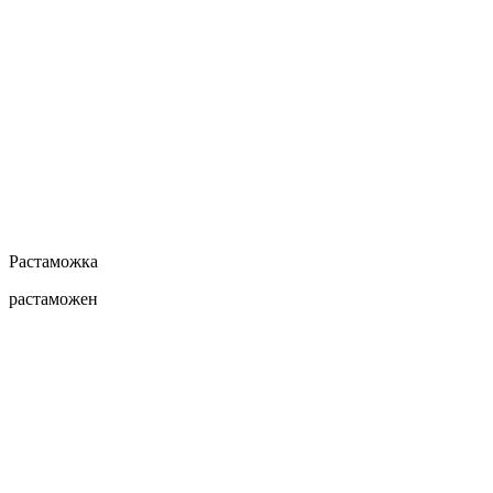
Растаможка
растаможен