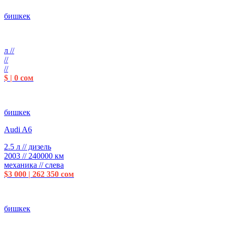
бишкек
л //
//
//
$ | 0 сом
бишкек
Audi A6
2.5 л // дизель
2003 // 240000 км
механика // слева
$3 000 | 262 350 сом
бишкек