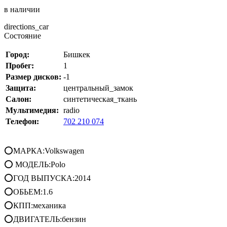
в наличии
directions_car
Состояние
Город:
Бишкек
Пробег:
1
Размер дисков:
-1
Защита:
центральный_замок
Салон:
синтетическая_ткань
Мультимедия:
radio
Телефон:
702 210 074
⭕МАРКА:Volkswagen
⭕ МОДЕЛЬ:Polo
⭕ГОД ВЫПУСКА:2014
⭕ОБЬЕМ:1.6
⭕КПП:механика
⭕ДВИГАТЕЛЬ:бензин