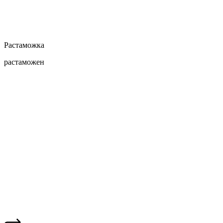
Растаможка
растаможен