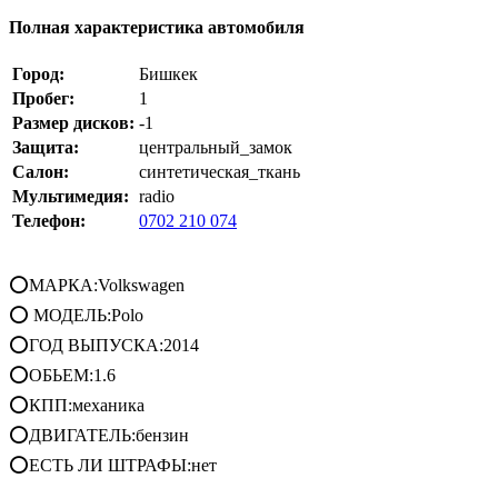
Полная характеристика автомобиля
Город:
Бишкек
Пробег:
1
Размер дисков:
-1
Защита:
центральный_замок
Салон:
синтетическая_ткань
Мультимедия:
radio
Телефон:
0702 210 074
⭕МАРКА:Volkswagen
⭕ МОДЕЛЬ:Polo
⭕ГОД ВЫПУСКА:2014
⭕ОБЬЕМ:1.6
⭕КПП:механика
⭕ДВИГАТЕЛЬ:бензин
⭕ЕСТЬ ЛИ ШТРАФЫ:нет