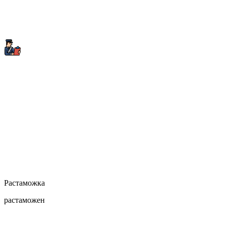
Растаможка
растаможен