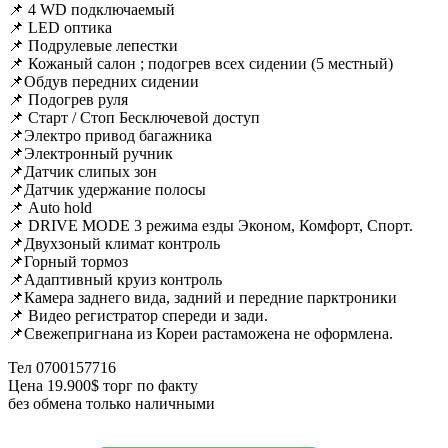
📌 4 WD подключаемый
📌 LED оптика
📌 Подрулевые лепестки
📌 Кожаный салон ; подогрев всех сидении (5 местный)
📌Обдув передних сидении
📌 Подогрев руля
📌 Старт / Стоп Бесключевой доступ
📌Электро привод багажника
📌Электронный ручник
📌Датчик слипых зон
📌Датчик удержание полосы
📌 Auto hold
📌 DRIVE MODE 3 режима езды Эконом, Комфорт, Спорт.
📌Двухзоный климат контроль
📌Горный тормоз
📌Адаптивный круиз контроль
📌Камера заднего вида, задний и передние парктроники
📌 Видео регистратор спереди и зади.
📌Свежепригнана из Кореи растаможена не оформлена.
Тел 0700157716
Цена 19.900$ торг по факту
без обмена только наличными