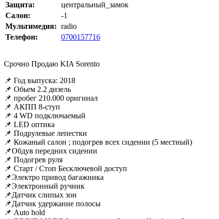
Защита:
центральный_замок
Салон:
-1
Мультимедия:
radio
Телефон:
0700157716
Срочно Продаю KIA Sorento
📌 Год выпуска: 2018
📌 Обьем 2.2 дизель
📌 пробег 210.000 оригинал
📌 АКПП 8-ступ
📌 4 WD подключаемый
📌 LED оптика
📌 Подрулевые лепестки
📌 Кожаный салон ; подогрев всех сидении (5 местный)
📌Обдув передних сидении
📌 Подогрев руля
📌 Старт / Стоп Бесключевой доступ
📌Электро привод багажника
📌Электронный ручник
📌Датчик слипых зон
📌Датчик удержание полосы
📌 Auto hold