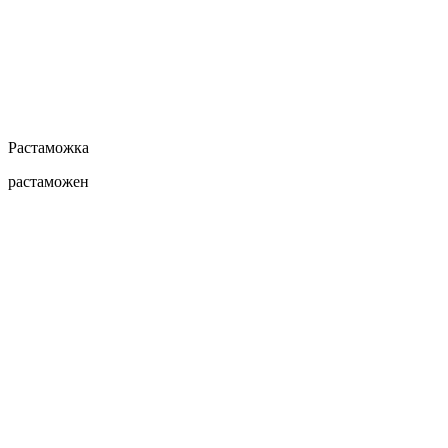
Растаможка
растаможен