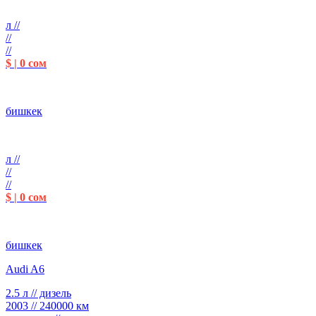
л //
//
//
$ | 0 сом
бишкек
л //
//
//
$ | 0 сом
бишкек
Audi A6
2.5 л // дизель
2003 // 240000 км