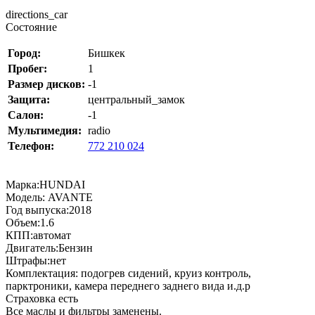
directions_car
Состояние
Город:
Бишкек
Пробег:
1
Размер дисков:
-1
Защита:
центральный_замок
Салон:
-1
Мультимедия:
radio
Телефон:
772 210 024
Марка:HUNDAI
Модель: AVANTE
Год выпуска:2018
Объем:1.6
КПП:автомат
Двигатель:Бензин
Штрафы:нет
Комплектация: подогрев сидений, круиз контроль,
парктроники, камера переднего заднего вида и.д.р
Страховка есть
Все маслы и фильтры заменены.