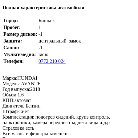
Полная характеристика автомобиля
Город:
Бишкек
Пробег:
1
Размер дисков:
-1
Защита:
центральный_замок
Салон:
-1
Мультимедия:
radio
Телефон:
0772 210 024
Марка:HUNDAI
Модель: AVANTE
Год выпуска:2018
Объем:1.6
КПП:автомат
Двигатель:Бензин
Штрафы:нет
Комплектация: подогрев сидений, круиз контроль,
парктроники, камера переднего заднего вида и.д.р
Страховка есть
Все маслы и фильтры заменены.