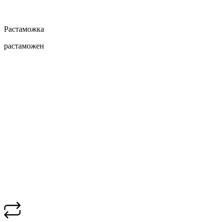
Растаможка
растаможен