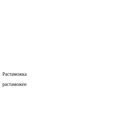
Растаможка
растаможен