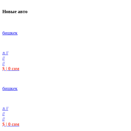
Новые авто
бишкек
л //
//
//
$ | 0 сом
бишкек
л //
//
//
$ | 0 сом