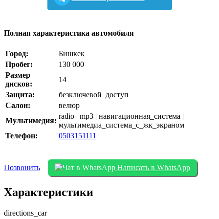
Полная характеристика автомобиля
Город:
Бишкек
Пробег:
130 000
Размер
14
дисков:
Защита:
безключевой_доступ
Салон:
велюр
radio | mp3 | навигационная_система |
Мультимедия:
мультимедиа_система_с_жк_экраном
Телефон:
0503151111
Позвонить
Написать в WhatsApp
Характеристики
directions_car