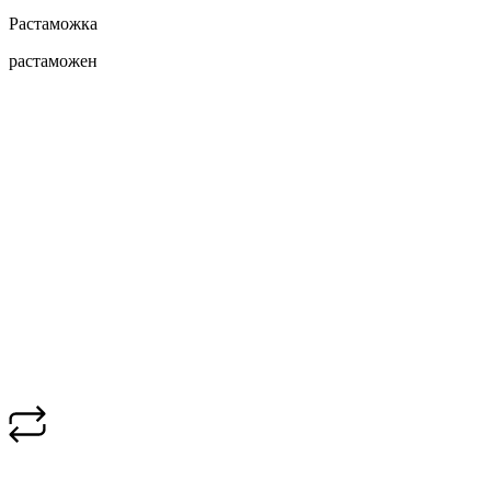
Растаможка
растаможен