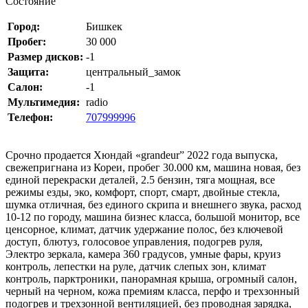
Состояние
Город:
Бишкек
Пробег:
30 000
Размер дисков:
-1
Защита:
центральный_замок
Салон:
-1
Мультимедия:
radio
Телефон:
707999996
Срочно продается Хюндай «grandeur” 2022 года выпуска,
свежепригнана из Кореи, пробег 30.000 км, машина новая, без
единой перекраски деталей, 2.5 бензин, тяга мощная, все
режимы езды, эко, комфорт, спорт, смарт, двойные стекла,
шумка отличная, без единого скрипа и внешнего звука, расход
10-12 по городу, машина бизнес класса, большой монитор, все
ценсорное, климат, датчик удержание полос, без ключевой
доступ, блютуз, голосовое управления, подогрев руля,
Электро зеркала, камера 360 градусов, умные фары, круиз
контроль, лепестки на руле, датчик слепых зон, климат
контроль, парктроники, панорамная крыша, огромный салон,
черный на черном, кожа премиям класса, перфо и трехзонный
подогрев и трехзонной вентиляцией, без проводная зарядка,