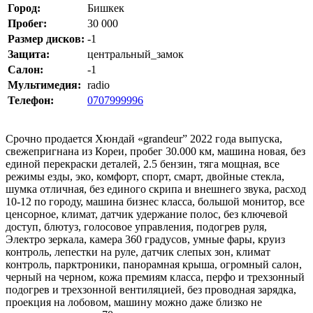
Город:
Бишкек
Пробег:
30 000
Размер дисков:
-1
Защита:
центральный_замок
Салон:
-1
Мультимедия:
radio
Телефон:
0707999996
Срочно продается Хюндай «grandeur” 2022 года выпуска,
свежепригнана из Кореи, пробег 30.000 км, машина новая, без
единой перекраски деталей, 2.5 бензин, тяга мощная, все
режимы езды, эко, комфорт, спорт, смарт, двойные стекла,
шумка отличная, без единого скрипа и внешнего звука, расход
10-12 по городу, машина бизнес класса, большой монитор, все
ценсорное, климат, датчик удержание полос, без ключевой
доступ, блютуз, голосовое управления, подогрев руля,
Электро зеркала, камера 360 градусов, умные фары, круиз
контроль, лепестки на руле, датчик слепых зон, климат
контроль, парктроники, панорамная крыша, огромный салон,
черный на черном, кожа премиям класса, перфо и трехзонный
подогрев и трехзонной вентиляцией, без проводная зарядка,
проекция на лобовом, машину можно даже близко не