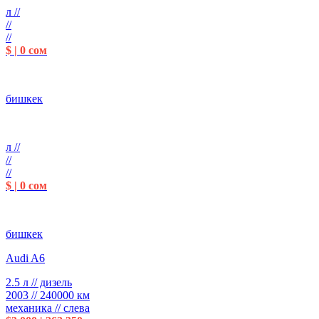
л //
//
//
$ | 0 сом
бишкек
л //
//
//
$ | 0 сом
бишкек
Audi A6
2.5 л // дизель
2003 // 240000 км
механика // слева