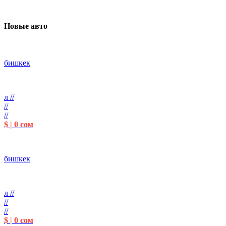
Новые авто
бишкек
л //
//
//
$ | 0 сом
бишкек
л //
//
//
$ | 0 сом