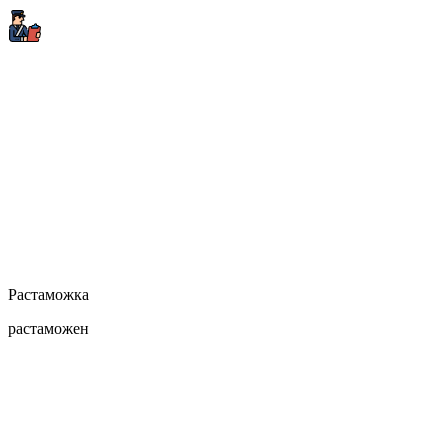
Растаможка
растаможен