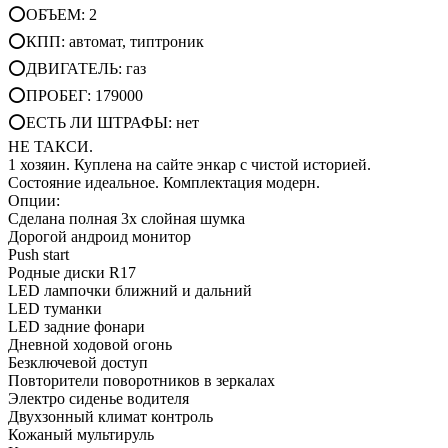
⭕ОБЪЕМ: 2
⭕КПП: автомат, типтроник
⭕ДВИГАТЕЛЬ: газ
⭕ПРОБЕГ: 179000
⭕ЕСТЬ ЛИ ШТРАФЫ: нет
НЕ ТАКСИ.
1 хозяин. Куплена на сайте энкар с чистой историей.
Состояние идеальное. Комплектация модерн.
Опции:
Сделана полная 3х слойная шумка
Дорогой андроид монитор
Push start
Родные диски R17
LED лампочки ближний и дальний
LED туманки
LED задние фонари
Дневной ходовой огонь
Безключевой доступ
Повторители поворотников в зеркалах
Электро сиденье водителя
Двухзонный климат контроль
Кожаный мультируль