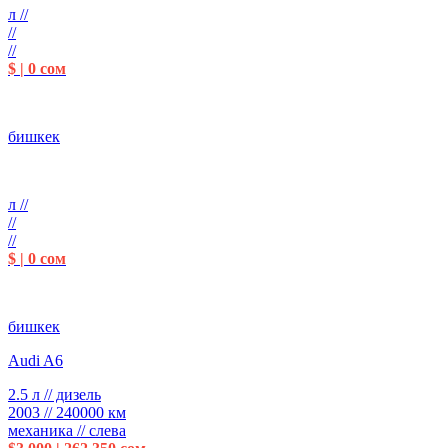
л //
//
//
$ | 0 сом
бишкек
л //
//
//
$ | 0 сом
бишкек
Audi A6
2.5 л // дизель
2003 // 240000 км
механика // слева