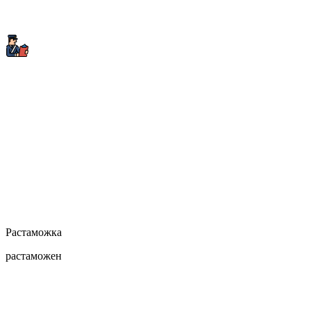
Растаможка
растаможен