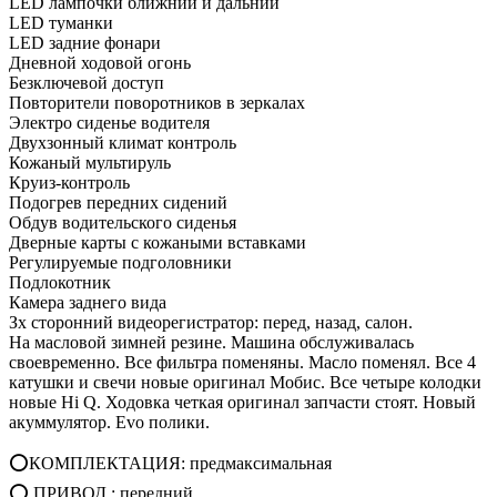
LED лампочки ближний и дальний
LED туманки
LED задние фонари
Дневной ходовой огонь
Безключевой доступ
Повторители поворотников в зеркалах
Электро сиденье водителя
Двухзонный климат контроль
Кожаный мультируль
Круиз-контроль
Подогрев передних сидений
Обдув водительского сиденья
Дверные карты с кожаными вставками
Регулируемые подголовники
Подлокотник
Камера заднего вида
Зх сторонний видеорегистратор: перед, назад, салон.
На масловой зимней резине. Машина обслуживалась
своевременно. Все фильтра поменяны. Масло поменял. Все 4
катушки и свечи новые оригинал Мобис. Все четыре колодки
новые Hi Q. Ходовка четкая оригинал запчасти стоят. Новый
акуммулятор. Evo полики.
⭕КОМПЛЕКТАЦИЯ: предмаксимальная
⭕ ПРИВОД ; передний