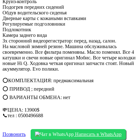
Круиз-контроль
Подогрев передних сидений
Обдув водительского сиденья
Дверные карты с кожаными вставками
Регулируемые подголовники
Подлокотник
Камера заднего вида
Зх сторонний видеорегистратор: перед, назад, салон.
На масловой зимней резине. Машина обслуживалась
своевременно. Все фильтра поменяны. Масло поменял. Все 4
катушки и свечи новые оригинал Мобис. Все четыре колодки
новые Hi Q. Ходовка четкая оригинал запчасти стоят. Новый
акуммулятор. Evo полики.
⭕КОМПЛЕКТАЦИЯ: предмаксимальная
⭕ ПРИВОД ; передний
⭕ ВАРИАНТЫ ОБМЕНА: нет
💸ЦЕНА: 13900$
📞тел : 0500496688
Позвонить
Написать в WhatsApp