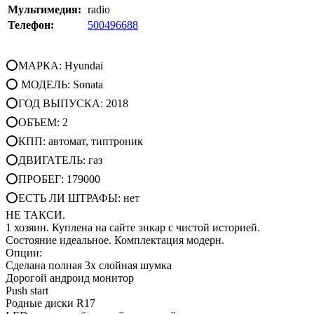
Мультимедия:
radio
Телефон:
500496688
⭕МАРКА: Hyundai
⭕ МОДЕЛЬ: Sonata
⭕ГОД ВЫПУСКА: 2018
⭕ОБЪЕМ: 2
⭕КПП: автомат, типтроник
⭕ДВИГАТЕЛЬ: газ
⭕ПРОБЕГ: 179000
⭕ЕСТЬ ЛИ ШТРАФЫ: нет
НЕ ТАКСИ.
1 хозяин. Куплена на сайте энкар с чистой историей.
Состояние идеальное. Комплектация модерн.
Опции:
Сделана полная 3х слойная шумка
Дорогой андроид монитор
Push start
Родные диски R17