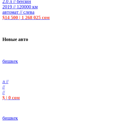
2.0 л // бензин
2019 // 120000 км
автомат // слева
$14 500 | 1 268 025 сом
Новые авто
бишкек
л //
//
//
$ | 0 сом
бишкек